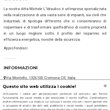
La nostra ditta Michele L'Idraulico è un'impresa specializzata
nella realizzazione di una vasta serie di impianti, sia civili che
industriali, di tipologia differente che vi consentiranno di
risparmiare e di trasformare quell'edificio di vostra proprietà
in un luogo migliore sotto il profilo del risparmio ed
efficienza energetica, nonché della sicurezza.
Approfondisci
INFORMAZIONI
Via Montello, 1326100 Cremona CR, Italia
Cel: +39 3313517675
Questo sito web utilizza i cookie!
www.impiantiidraulicicremona.it
Utilizziamo i cookie per personalizzare contenuti ed annunci, per fornire
funzionalità dei social media e per analizzare il nostro traffico. Condividiamo
micheles1972@gmail.com
inoltre informazioni sul modo in cui utilizza il nostro sito con i nostri partner che
si occupano di analisi dei dati web, pubblicità e social media, i quali potrebbero
combinarle con altre informazioni che ha fornito loro o che hanno raccolto dal suo